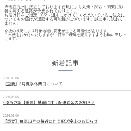
※現在九州に接近しております台風により九州・関西・関東に影
響を与える進路が予想されております。
お届け日をご指定（6/2～週末にかけて）いただいているご注文に
ついてもお届けが遅延する可能性がございます。誠に申し訳あり
ません。
今後の状況により対象地域に変更が生じる可能性があります。
ご不便をおかけいたしますが、何卒ご理解を賜りますようお願い申し上
げます。
新着記事
2026.08.06
【重要】8月夏季休業日について
2026.08.05
※8/5更新【重要】地震に伴う配送遅延のお知らせ
2026.08.06
【重要】台風13号の接近に伴う配送停止のお知らせ