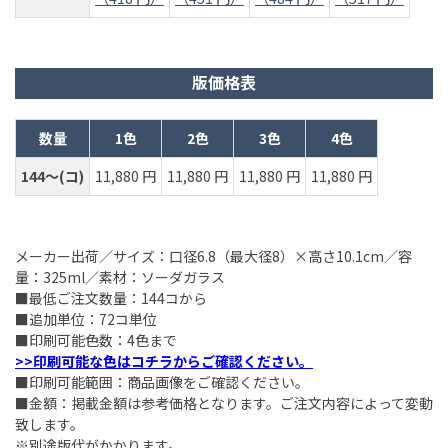
版価格表
数量
1色
2色
3色
4色
144～(コ)
11,880 円
11,880 円
11,880 円
11,880 円
メーカー出荷／サイズ：口径6.8（最大径8）×高さ10.1cm／容
量：325ml／素材：ソーダガラス
■最低ご注文数量：144コから
■追加単位：72コ単位
■印刷可能色数：4色まで
>>印刷可能な色はコチラからご確認ください。
■印刷可能範囲：商品画像をご確認ください。
■金額：掲載金額は参考価格となります。ご注文内容によって変動
致します。
※別途版代がかかります。