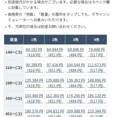
別途版代がかかる場合がございます。必要な場合はスペック欄
に記載しています。
価格表の「色数」「数量」の箇所をタップしても、デザインシ
ミュレーターへお進みいただけます。
千、万単位の場合は別途お問い合わせください。
数量
1色
2色
3色
4色
60,192 円
64,944 円
69,696 円
74,448 円
144～(コ)
（418 円）
（451 円）
（484 円）
（517 円）
90,288 円
97,416 円
104,544 円
111,672 円
216～(コ)
（418 円）
（451 円）
（484 円）
（517 円）
120,384 円
129,888 円
139,392 円
148,896 円
288～(コ)
（418 円）
（451 円）
（484 円）
（517 円）
150,480 円
162,360 円
174,240 円
186,120 円
360～(コ)
（418 円）
（451 円）
（484 円）
（517 円）
180,576 円
194,832 円
209,088 円
223,344 円
432～(コ)
（418 円）
（451 円）
（484 円）
（517 円）