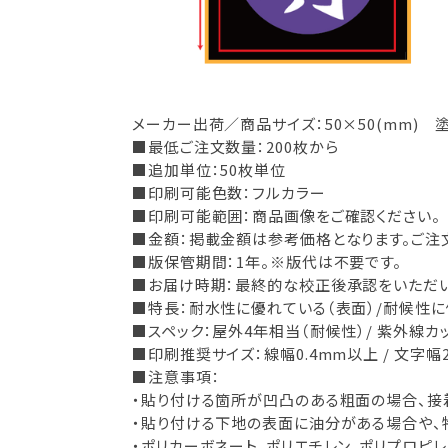
メーカー出荷／商品サイズ：50×50(mm) 
■最低ご注文数量：200枚から
■追加単位：50枚単位
■印刷可能色数：フルカラー
■印刷可能範囲：商品画像をご確認ください。
■金額：掲載金額は参考価格となります。ご注
■版保管期間：1年。※版代は不要です。
■お届け時期：最終的な校正後承認をいただいて
■特長：耐水性に優れている（表面）/耐候性
■スペック：屋外4年相当（耐候性）/ 紫外線カッ
■印刷推奨サイズ：線幅0.4mm以上 / 文字幅
■注意事項：
・貼り付ける箇所が凹凸のある粗面の場合、接
・貼り付ける下地の表面に油分がある場合や、
・ポリカーボネート、ポリエチレン、ポリプロピ