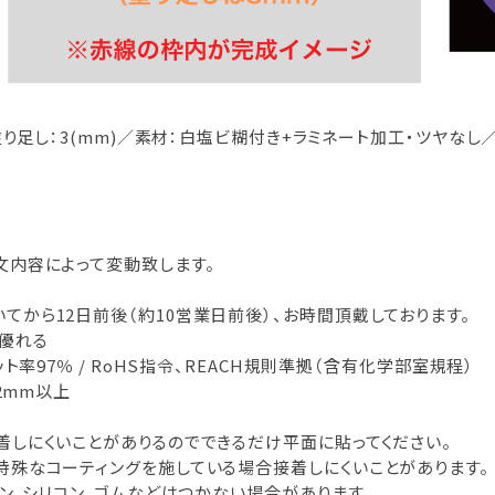
塗り足し：3(mm)／素材：白塩ビ糊付き+ラミネート加工・ツヤなし
文内容によって変動致します。
から12日前後（約10営業日前後）、お時間頂戴しております。
に優れる
ト率97％ / RoHS指令、REACH規則準拠（含有化学部室規程）
2mm以上
着しにくいことがありるのでできるだけ平面に貼ってください。
特殊なコーティングを施している場合接着しにくいことがあります。
レン、シリコン、ゴムなどはつかない場合があります。