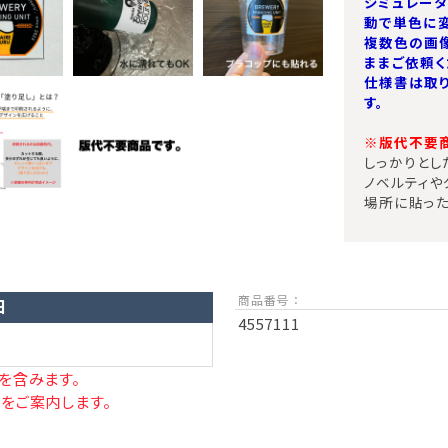
シミュレー
動で単色に変
複数色の画
ままご依頼く
仕様書は取
す。
※版代不要商
しっかりとし
ノベルティや
場所に貼った
商品番号 ：
日
4557111
を含みます。
をご案内します。