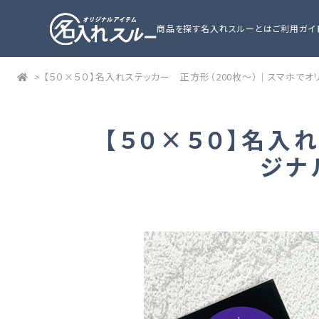
商品を探す
名入れスルーとは
ご利用ガイ
>
【５０×５０】名入れステッカー 正方形（200枚～）｜スマホで
【５０×５０】名入
ジナ