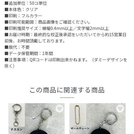
■追加単位：50コ単位
■本体色：クリア
■印刷：フルカラー
■印刷可能範囲：商品画像をご確認ください。
■印刷推奨サイズ：線幅0.4mm以上／文字幅2mm以上
■お届け時期：最終的な校正後承認をいただいてから約15営業日
前後、お時間頂戴しております。
■版代：不要
■データ保管期間：1年間
■注意事項：QRコードは印刷出来かねます。（ダミーデザインを
除く）
この商品に関連する商品