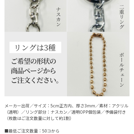
メーカー出荷／サイズ：5cm正方内、厚さ3mm／素材：アクリル
（透明）／リング部分：ナスカン／透明OPP個包装／予備袋付き
（枚数はご注文数量に対して約1割）
■最低ご注文数量：50コから