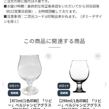
ご注文の際に版代は不要です。
■お届け時期：最終的な校正後承認をいただいてから30日前後
（約22営業日前後）、お時間頂戴しております。
■注意事項：二次元コードは印刷出来かねます。（ダミーデザイ
ンを除く）
この商品に関連する商品
ビ
【473ml/1色印刷】「リビ
【296ml/1色印刷】「リビ
ー」ベルジャンビアグラス
ー」ベルジャンビアグラス