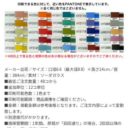
メーカー出荷／サイズ：口径6.6（最大径8.8）×高さ14cm／容
量：384ml／素材：ソーダガラス
■最低ご注文数量：48コから
■追加単位：12コ単位
■印刷可能色数：1色まで
■印刷可能範囲：商品画像をご確認ください。
■金額：掲載金額は参考価格となります。ご注文内容によって変動
致します。
※別途版代がかかります。
■版保管期間：1年間。 原稿が「前回通り」の場合、2回目以降の