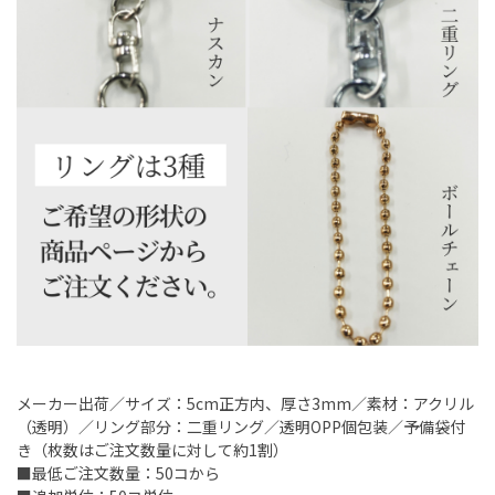
メーカー出荷／サイズ：5cm正方内、厚さ3mm／素材：アクリル
（透明）／リング部分：二重リング／透明OPP個包装／予備袋付
き（枚数はご注文数量に対して約1割）
■最低ご注文数量：50コから