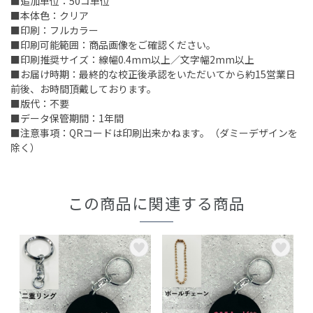
■追加単位：50コ単位
■本体色：クリア
■印刷：フルカラー
■印刷可能範囲：商品画像をご確認ください。
■印刷推奨サイズ：線幅0.4mm以上／文字幅2mm以上
■お届け時期：最終的な校正後承認をいただいてから約15営業日
前後、お時間頂戴しております。
■版代：不要
■データ保管期間：1年間
■注意事項：QRコードは印刷出来かねます。（ダミーデザインを
除く）
この商品に関連する商品