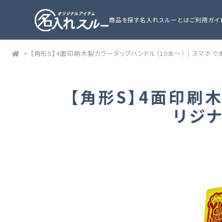
商品を探す
名入れスルーとは
ご利用ガイ
>
【角形S】4面印刷木製カラータップハンドル（10本～）｜スマホ
【角形S】4面印刷
リジ