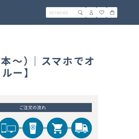
0本～）｜スマホでオ
ルー】
ご注文の流れ