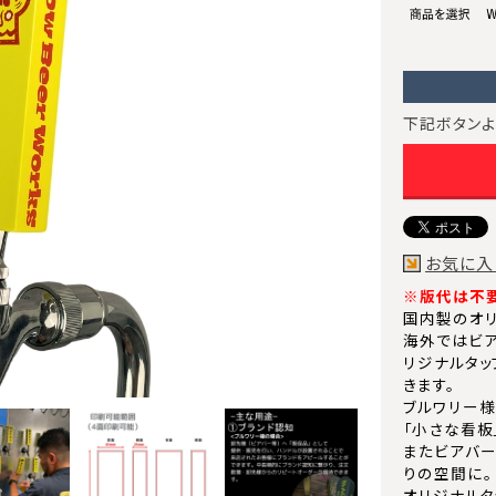
下記ボタンよ
お気に入
※版代は不要
国内製のオリ
海外ではビア
リジナルタッ
きます。
ブルワリー様
「小さな看板
またビアバー
りの空間に。
オリジナルタ