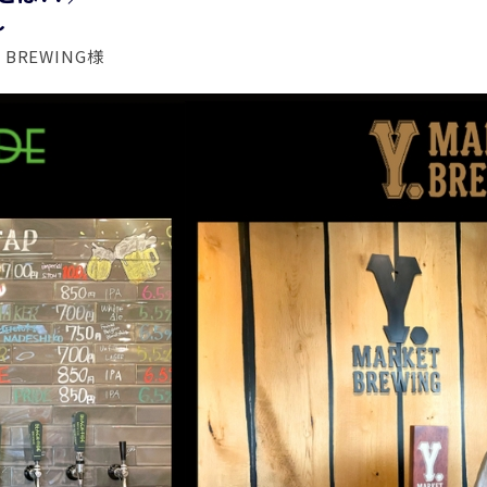
～
T BREWING様