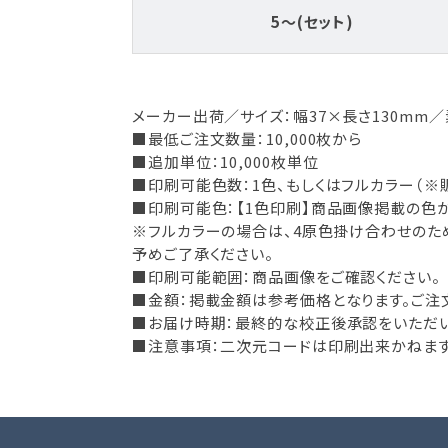
5～(セット)
メーカー出荷／サイズ：幅37×長さ130mm
■最低ご注文数量：10,000枚から
■追加単位：10,000枚単位
■印刷可能色数：1色、もしくはフルカラー（※
■印刷可能色：【1色印刷】商品画像掲載の色か
※フルカラーの場合は、4原色掛け合わせのた
予めご了承ください。
■印刷可能範囲：商品画像をご確認ください。
■金額：掲載金額は参考価格となります。ご注
■お届け時期：最終的な校正後承認をいただいて
■注意事項：二次元コードは印刷出来かねます