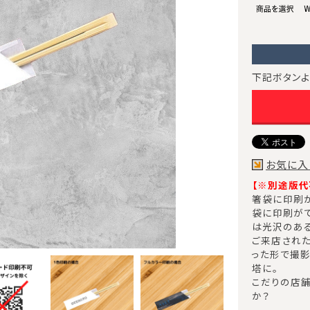
下記ボタンよ
お気に入
【※別途版代
箸袋に印刷が
袋に印刷がで
は光沢のあ
ご来店され
った形で撮影
塔に。
こだりの店
か？