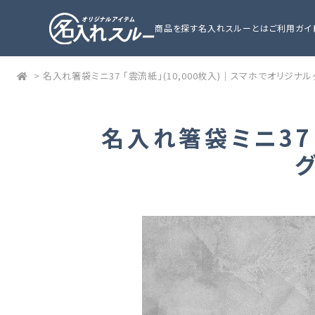
商品を探す
名入れスルーとは
ご利用ガイ
>
名入れ箸袋ミニ37 「雲流紙」(10,000枚入)｜スマホでオリジ
名入れ箸袋ミニ37 