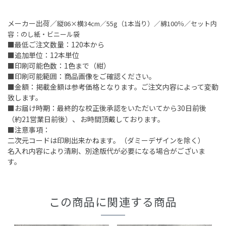
メーカー出荷／
縦86×横34cm／55g（1本当り）／綿100％／セット内
容：のし紙・ビニール袋
■最低ご注文数量：120本から
■追加単位：12本単位
■印刷可能色数：1色まで（紺）
■印刷可能範囲：商品画像をご確認ください。
■金額：掲載金額は参考価格となります。ご注文内容によって変動
致します。
■お届け時期：最終的な校正後承認をいただいてから30日前後
、
（約21営業日前後）
お時間頂戴しております。
■注意事項：
二次元コードは印刷出来かねます。（ダミーデザインを除く）
名入れ内容により清刷、別途版代が必要になる場合がございま
す。
この商品に関連する商品