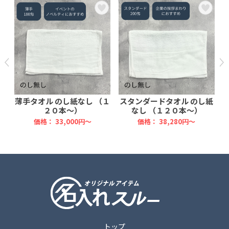
付
薄手タオル のし紙なし （１
スタンダードタオル のし紙
２０本～）
なし （１２０本～）
価格：
33,000円～
価格：
38,280円～
トップ