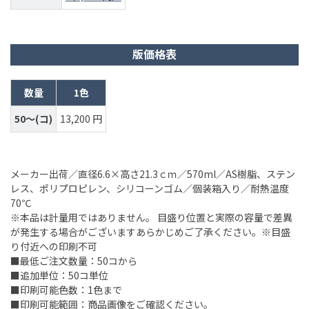
版価格表
数量
1色
50～(コ)
13,200 円
メーカー出荷／直径6.6×高さ21.3ｃｍ／570ml／AS樹脂、ステン
レス、ポリプロピレン、シリコーンゴム／個装箱入り／耐熱温度
70℃
※本品は計量用ではありません。 目盛り位置と実際の容量で差異
が発生する場合がございますあらかじめご了承ください。※目盛
り付近への印刷不可
■最低ご注文数量：50コから
■追加単位：50コ単位
■印刷可能色数：1色まで
■印刷可能範囲：商品画像をご確認ください。