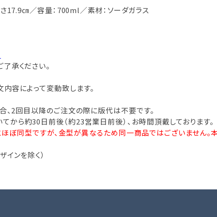
17.9㎝／容量：700ml／素材：ソーダガラス
。
ご了承ください。
文内容によって変動致します。
場合、2回目以降のご注文の際に版代は不要です。
から約30日前後（約23営業日前後）、お時間頂戴しております。
0とほぼ同型ですが、金型が異なるため同一商品ではございません。本商
ザインを除く）