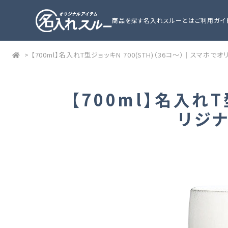
商品を探す
名入れスルーとは
ご利用ガイ
>
【700ml】名入れT型ジョッキN 700(STH)（36コ～）｜スマ
【700ml】名入れT
リジ