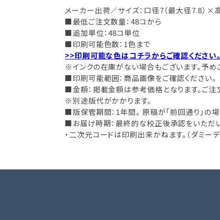
メーカー出荷／サイズ：口径7（最大径7.8）×高
■最低ご注文数量：48コから
■追加単位：48コ単位
■印刷可能色数：1色まで
>>印刷可能な色はコチラからご確認ください
※インクの在庫がない場合もございます。予め
■印刷可能範囲：商品画像をご確認ください。
■金額：掲載金額は参考価格となります。ご注
※別途版代がかかります。
■版保管期間：1年間。 原稿が「前回通り」の
■お届け時期：最終的な校正後承認をいただいて
・二次元コードは印刷出来かねます。（ダミーデ