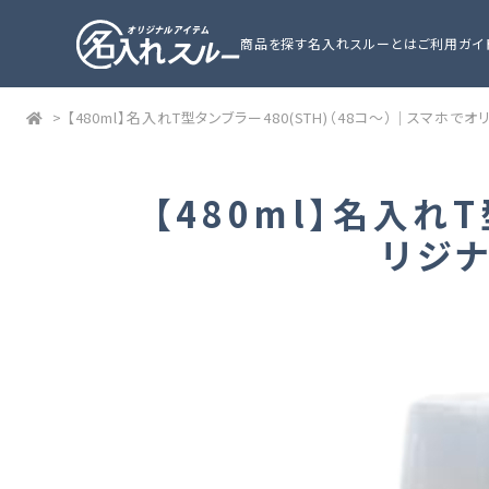
商品を探す
名入れスルーとは
ご利用ガイ
>
【480ml】名入れT型タンブラー480(STH)（48コ～）｜スマホ
【480ml】名入れ
リジ