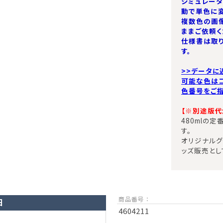
シミュレー
動で単色に変
複数色の画
ままご依頼く
仕様書は取
す。
>>データに
可能な色は
色番号をご指
【※別途版代が
480mlの
す。
オリジナルグ
ッズ販売とし
商品番号 ：
日
4604211