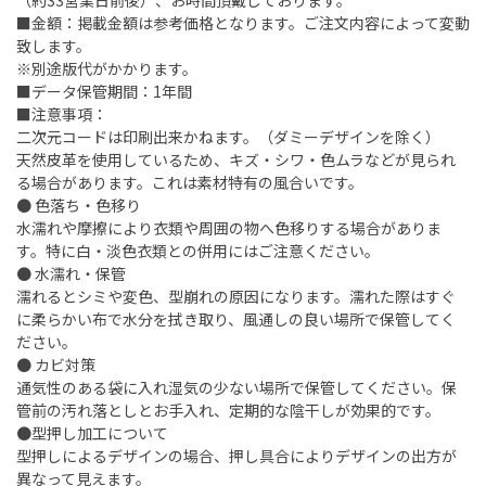
（約33営業日前後）、お時間頂戴しております。
■金額：掲載金額は参考価格となります。ご注文内容によって変動
致します。
※別途版代がかかります。
■データ保管期間：1年間
■注意事項：
二次元コードは印刷出来かねます。（ダミーデザインを除く）
天然皮革を使用しているため、キズ・シワ・色ムラなどが見られ
る場合があります。これは素材特有の風合いです。
● 色落ち・色移り
水濡れや摩擦により衣類や周囲の物へ色移りする場合がありま
す。特に白・淡色衣類との併用にはご注意ください。
● 水濡れ・保管
濡れるとシミや変色、型崩れの原因になります。濡れた際はすぐ
に柔らかい布で水分を拭き取り、風通しの良い場所で保管してく
ださい。
● カビ対策
通気性のある袋に入れ湿気の少ない場所で保管してください。保
管前の汚れ落としとお手入れ、定期的な陰干しが効果的です。
●型押し加工について
型押しによるデザインの場合、押し具合によりデザインの出方が
異なって見えます。​