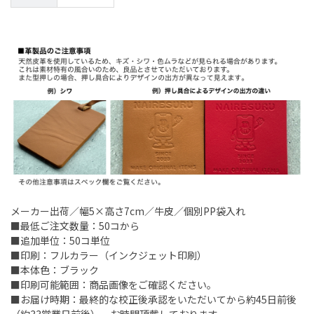
メーカー出荷／幅5×高さ7cm／牛皮／個別PP袋入れ
■最低ご注文数量：50コから
■追加単位：50コ単位
■印刷：フルカラー（インクジェット印刷）
■本体色：ブラック
■印刷可能範囲：商品画像をご確認ください。
■お届け時期：最終的な校正後承認をいただいてから約45日前後