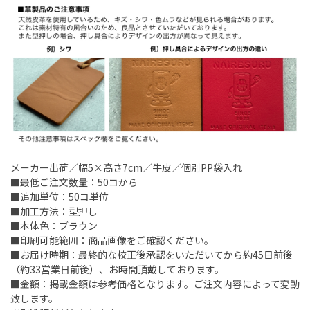
メーカー出荷／幅5×高さ7cm／牛皮／個別PP袋入れ
■最低ご注文数量：50コから
■追加単位：50コ単位
■加工方法：型押し
■本体色：ブラウン
■印刷可能範囲：商品画像をご確認ください。
■お届け時期：最終的な校正後承認をいただいてから約45日前後
（約33営業日前後）、お時間頂戴しております。
■金額：掲載金額は参考価格となります。ご注文内容によって変動
致します。