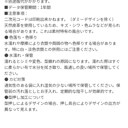
※別途版代がかかります。
■データ保管期間：1年間
■注意事項：
二次元コードは印刷出来かねます。（ダミーデザインを除く）
天然皮革を使用しているため、キズ・シワ・色ムラなどが見られ
る場合があります。これは素材特有の風合いです。
● 色落ち・色移り
水濡れや摩擦により衣類や周囲の物へ色移りする場合がありま
す。特に白・淡色衣類との併用にはご注意ください。
● 水濡れ・保管
濡れるとシミや変色、型崩れの原因になります。濡れた際はすぐ
に柔らかい布で水分を拭き取り、風通しの良い場所で保管してく
ださい。
● カビ対策
通気性のある袋に入れ湿気の少ない場所で保管してください。保
管前の汚れ落としとお手入れ、定期的な陰干しが効果的です。
●型押し加工について
型押しによるデザインの場合、押し具合によりデザインの出方が
異なって見えます。