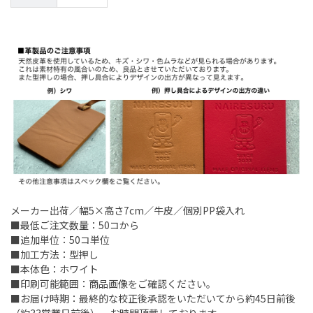
メーカー出荷／幅5×高さ7cm／牛皮／個別PP袋入れ
■最低ご注文数量：50コから
■追加単位：50コ単位
■加工方法：型押し
■本体色：ホワイト
■印刷可能範囲：商品画像をご確認ください。
■お届け時期：最終的な校正後承認をいただいてから約45日前後