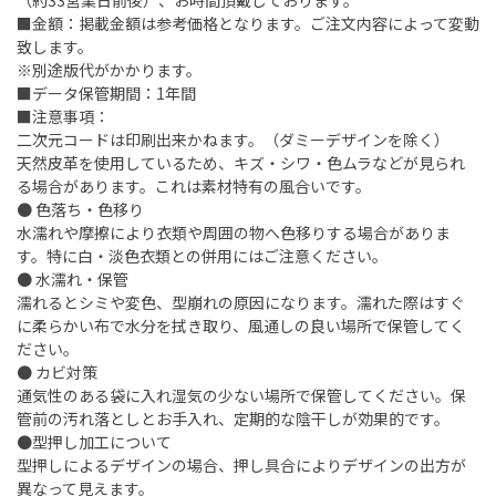
（約33営業日前後）、お時間頂戴しております。
■金額：掲載金額は参考価格となります。ご注文内容によって変動
致します。
※別途版代がかかります。
■データ保管期間：1年間
■注意事項：
二次元コードは印刷出来かねます。（ダミーデザインを除く）
天然皮革を使用しているため、キズ・シワ・色ムラなどが見られ
る場合があります。これは素材特有の風合いです。
● 色落ち・色移り
水濡れや摩擦により衣類や周囲の物へ色移りする場合がありま
す。特に白・淡色衣類との併用にはご注意ください。
● 水濡れ・保管
濡れるとシミや変色、型崩れの原因になります。濡れた際はすぐ
に柔らかい布で水分を拭き取り、風通しの良い場所で保管してく
ださい。
● カビ対策
通気性のある袋に入れ湿気の少ない場所で保管してください。保
管前の汚れ落としとお手入れ、定期的な陰干しが効果的です。
●型押し加工について
型押しによるデザインの場合、押し具合によりデザインの出方が
異なって見えます。​