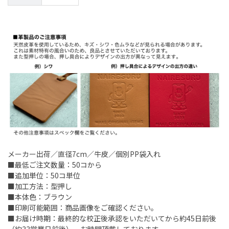
メーカー出荷／直径7cm／牛皮／個別PP袋入れ
■最低ご注文数量：50コから
■追加単位：50コ単位
■加工方法：型押し
■本体色：ブラウン
■印刷可能範囲：商品画像をご確認ください。
■お届け時期：最終的な校正後承認をいただいてから約45日前後