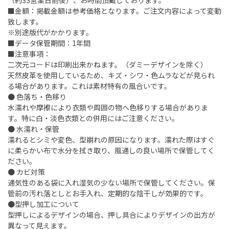
（約33営業日前後）、お時間頂戴しております。
■金額：掲載金額は参考価格となります。ご注文内容によって変動
致します。
※別途版代がかかります。
■データ保管期間：1年間
■注意事項：
二次元コードは印刷出来かねます。（ダミーデザインを除く）
天然皮革を使用しているため、キズ・シワ・色ムラなどが見られ
る場合があります。これは素材特有の風合いです。
● 色落ち・色移り
水濡れや摩擦により衣類や周囲の物へ色移りする場合がありま
す。特に白・淡色衣類との併用にはご注意ください。
● 水濡れ・保管
濡れるとシミや変色、型崩れの原因になります。濡れた際はすぐ
に柔らかい布で水分を拭き取り、風通しの良い場所で保管してく
ださい。
● カビ対策
通気性のある袋に入れ湿気の少ない場所で保管してください。保
管前の汚れ落としとお手入れ、定期的な陰干しが効果的です。
●型押し加工について
型押しによるデザインの場合、押し具合によりデザインの出方が
異なって見えます。​