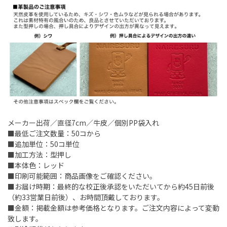
メーカー出荷／直径7cm／牛皮／個別PP袋入れ
■最低ご注文数量：50コから
■追加単位：50コ単位
■加工方法：型押し
■本体色：レッド
■印刷可能範囲：商品画像をご確認ください。
■お届け時期：最終的な校正後承認をいただいてから約45日前後
（約33営業日前後）、お時間頂戴しております。
■金額：掲載金額は参考価格となります。ご注文内容によって変動
致します。