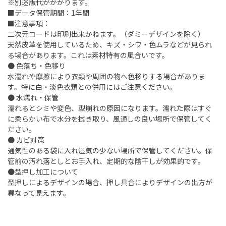
※別途版代がかかります。
■データ保管期間：1年間
■注意事項：
二次元コードは印刷出来かねます。（ダミーデザインを除く）
天然皮革を使用しているため、キズ・シワ・色ムラなどが見られ
る場合があります。これは素材特有の風合いです。
● 色落ち・色移り
水濡れや摩擦により衣類や周囲の物へ色移りする場合がありま
す。特に白・淡色衣類との併用にはご注意ください。
● 水濡れ・保管
濡れるとシミや変色、型崩れの原因になります。濡れた際はすぐ
に柔らかい布で水分を拭き取り、風通しの良い場所で保管してく
ださい。
● カビ対策
通気性のある袋に入れ湿気の少ない場所で保管してください。保
管前の汚れ落としとお手入れ、定期的な陰干しが効果的です。
●型押し加工について
型押しによるデザインの場合、押し具合によりデザインの出方が
異なって見えます。​