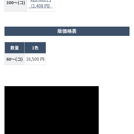
300～(コ)
（1,408 円）
版価格表
数量
1色
60～(コ)
16,500 円