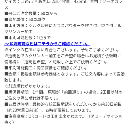
サイズ：口径7.7×高さ15.2㎝／容量：435ml／素材：ソーダガラ
ス
■最低ご注文数量：60コから
■追加単位：60コ単位
■印刷方法：シルク印刷にガラスパウダーを吹き付け焼き付ける
クリンカー加工
■印刷可能色数：1色まで
>>印刷可能な色はコチラからご確認ください。
※インクの在庫がない場合もございます。予めご了承ください。
※透明色でのクリンカー加工をご希望の場合はお見積り依頼時に
備考欄に「透明色希望」と記載した上でご依頼ください。
■印刷可能範囲：商品画像をご確認ください。
■金額：掲載金額は参考価格となります。ご注文内容によって変動
致します。
※別途版代がかかります。
■版保管期間：1年間。 原稿が「前回通り」の場合、2回目以降の
ご注文の際に版代は不要です。
■お届け時期：最終的な校正後承認をいただいてから約30日前後
（約23営業日前後）、お時間頂戴しております。
■注意事項：QRコードは印刷出来かねます。（ダミーデザインを
除く）