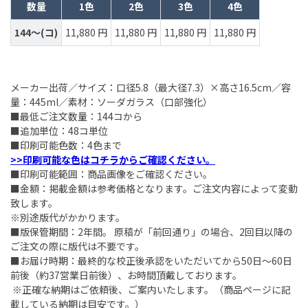
数量
1色
2色
3色
4色
144～(コ)
11,880 円
11,880 円
11,880 円
11,880 円
メーカー出荷／サイズ：口径5.8（最大径7.3）×高さ16.5cm／容
量：445ml／素材：ソーダガラス（口部強化）
■最低ご注文数量：144コから
■追加単位：48コ単位
■印刷可能色数：4色まで
>>印刷可能な色はコチラからご確認ください。
■印刷可能範囲：商品画像をご確認ください。
■金額：掲載金額は参考価格となります。ご注文内容によって変動
致します。
※別途版代がかかります。
■版保管期間：2年間。 原稿が「前回通り」の場合、2回目以降の
ご注文の際に版代は不要です。
■お届け時期：最終的な校正後承認をいただいてから50日～60日
前後（約37営業日前後）、お時間頂戴しております。
※正確な納期はご依頼後、ご案内いたします。（商品ページに記
載している納期は目安です。）