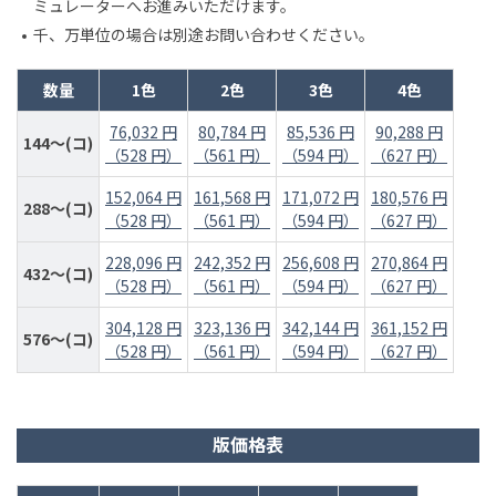
ミュレーターへお進みいただけます。
千、万単位の場合は別途お問い合わせください。
数量
1色
2色
3色
4色
76,032 円
80,784 円
85,536 円
90,288 円
144～(コ)
（528 円）
（561 円）
（594 円）
（627 円）
152,064 円
161,568 円
171,072 円
180,576 円
288～(コ)
（528 円）
（561 円）
（594 円）
（627 円）
228,096 円
242,352 円
256,608 円
270,864 円
432～(コ)
（528 円）
（561 円）
（594 円）
（627 円）
304,128 円
323,136 円
342,144 円
361,152 円
576～(コ)
（528 円）
（561 円）
（594 円）
（627 円）
版価格表