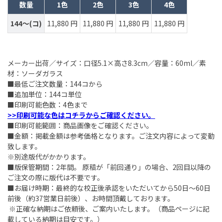
数量
1色
2色
3色
4色
144～(コ)
11,880 円
11,880 円
11,880 円
11,880 円
メーカー出荷／サイズ：口径5.1×高さ8.3cm／容量：60ml／素
材：ソーダガラス
■最低ご注文数量：144コから
■追加単位：144コ単位
■印刷可能色数：4色まで
>>印刷可能な色はコチラからご確認ください。
■印刷可能範囲：商品画像をご確認ください。
■金額：掲載金額は参考価格となります。ご注文内容によって変動
致します。
※別途版代がかかります。
■版保管期間：2年間。 原稿が「前回通り」の場合、2回目以降の
ご注文の際に版代は不要です。
■お届け時期：最終的な校正後承認をいただいてから50日～60日
前後（約37営業日前後）、お時間頂戴しております。
※正確な納期はご依頼後、ご案内いたします。（商品ページに記
載している納期は目安です。）