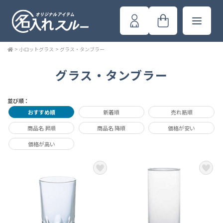
>
小ロットグラス
>
グラス・タンブラー
グラス・タンブラー
並び順：
おすすめ順
新着順
売れ筋順
商品名 昇順
商品名 降順
価格が安い
価格が高い