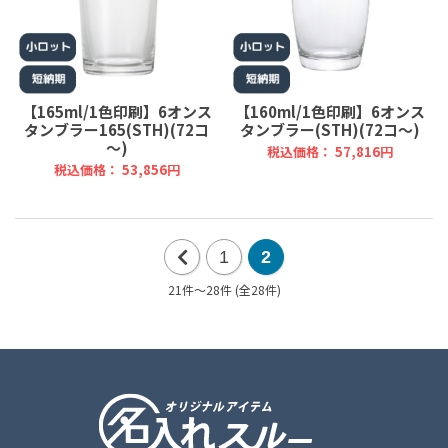
【165ml/1色印刷】6オンス
【160ml/1色印刷】6オンス
タンブラー165(STH)(72コ
タンブラー(STH)(72コ～)
～)
税込価格： 57,816円
税込価格： 53,856円
1
2
21件～28件 (全28件)
前
の
20
件