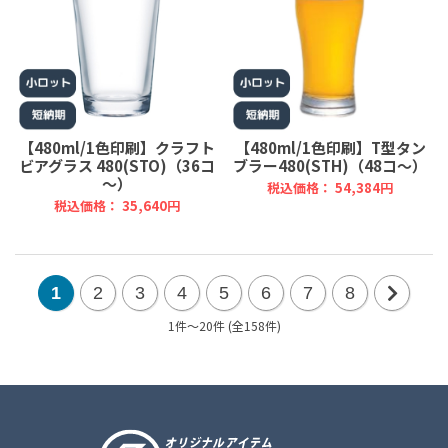
【480ml/1色印刷】クラフト
【480ml/1色印刷】T型タン
ビアグラス 480(STO)（36コ
ブラー480(STH)（48コ～）
～）
税込価格： 54,384円
税込価格： 35,640円
1
2
3
4
5
6
7
8
1件～20件 (全158件)
次
の
20
件