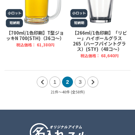
【700ml/1色印刷】T型ジョ
【266ml/1色印刷】「リビ
ッキN 700(STH)（36コ～）
ー」ハイボールグラス
265（ハーフパイントグラ
税込価格： 61,380円
ス）(STY)（48コ～）
税込価格： 68,640円
1
2
3
前
21件～40件 (全58件)
次
の
の
20
20
件
件