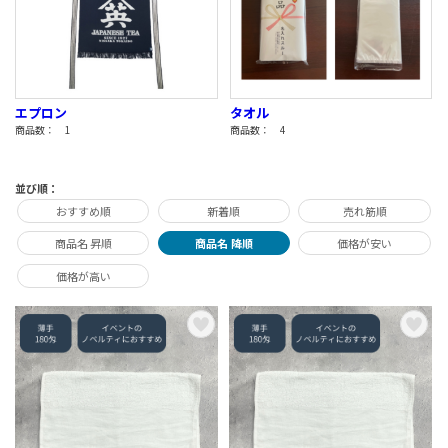
エプロン
タオル
商品数： 1
商品数： 4
並び順：
おすすめ順
新着順
売れ筋順
商品名 昇順
商品名 降順
価格が安い
価格が高い