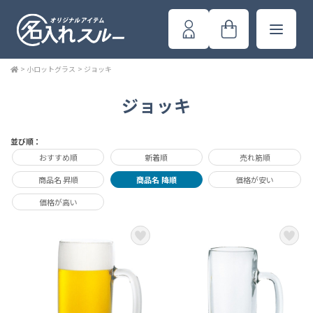
>
小ロットグラス
>
ジョッキ
ジョッキ
並び順：
おすすめ順
新着順
売れ筋順
商品名 昇順
商品名 降順
価格が安い
価格が高い