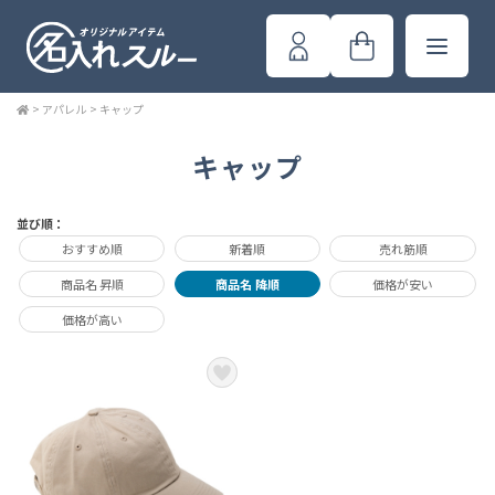
>
アパレル
>
キャップ
キャップ
並び順：
おすすめ順
新着順
売れ筋順
商品名 昇順
商品名 降順
価格が安い
価格が高い