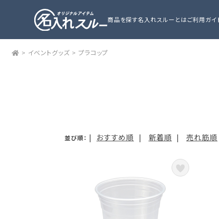
商品を探す
名入れスルーとは
ご利用ガイ
>
イベントグッズ
>
プラコップ
|
おすすめ順
|
新着順
|
売れ筋順
並び順：