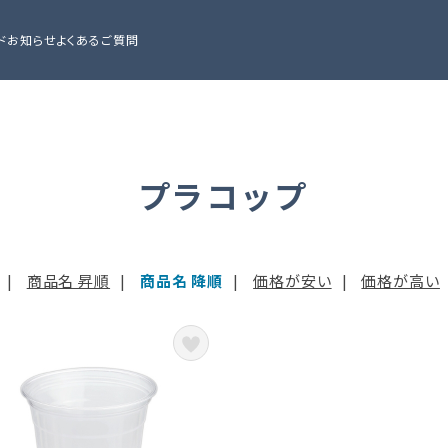
ド
お知らせ
よくあるご質問
プラコップ
|
商品名 昇順
|
商品名 降順
|
価格が安い
|
価格が高い