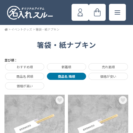
>
イベントグッズ
>
箸袋・紙ナプキン
箸袋・紙ナプキン
並び順：
おすすめ順
新着順
売れ筋順
商品名 昇順
商品名 降順
価格が安い
価格が高い