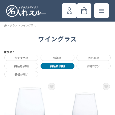
>
グラス
>
ワイングラス
ワイングラス
並び順：
おすすめ順
新着順
売れ筋順
商品名 昇順
商品名 降順
価格が安い
価格が高い