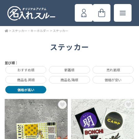
>
ステッカー・キーホルダー
>
ステッカー
ステッカー
並び順：
おすすめ順
新着順
売れ筋順
商品名 昇順
商品名 降順
価格が安い
価格が高い