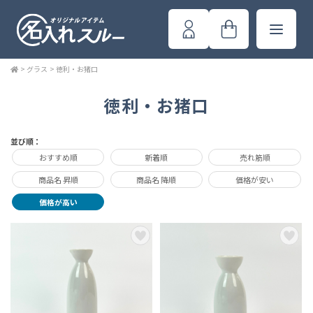
>
グラス
>
徳利・お猪口
徳利・お猪口
並び順：
おすすめ順
新着順
売れ筋順
商品名 昇順
商品名 降順
価格が安い
価格が高い