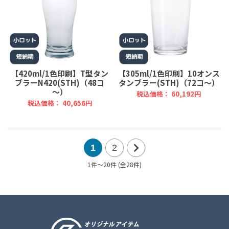
【420ml/1色印刷】T型タン
【305ml/1色印刷】10オンス
ブラーN420(STH)（48コ
タンブラー(STH)（72コ～）
～）
税込価格： 60,192円
税込価格： 40,656円
1
2
1件～20件 (全28件)
次
の
20
件