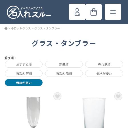
>
小ロットグラス
>
グラス・タンブラー
グラス・タンブラー
並び順：
おすすめ順
新着順
売れ筋順
商品名 昇順
商品名 降順
価格が安い
価格が高い