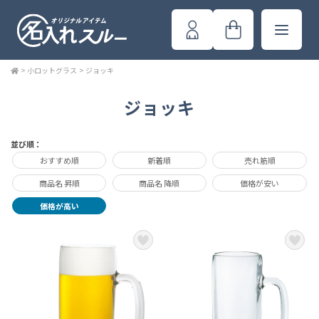
>
小ロットグラス
>
ジョッキ
ジョッキ
並び順：
おすすめ順
新着順
売れ筋順
商品名 昇順
商品名 降順
価格が安い
価格が高い