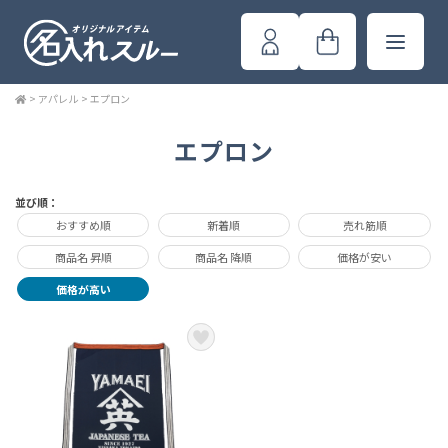
>
アパレル
>
エプロン
エプロン
並び順：
おすすめ順
新着順
売れ筋順
商品名 昇順
商品名 降順
価格が安い
価格が高い