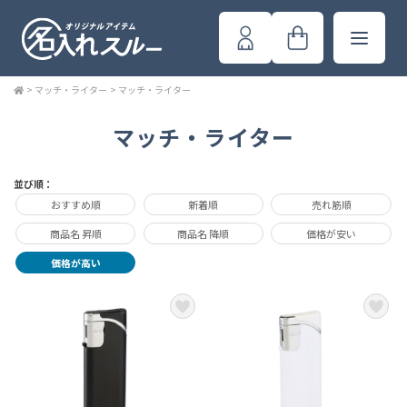
>
マッチ・ライター
>
マッチ・ライター
マッチ・ライター
並び順：
おすすめ順
新着順
売れ筋順
商品名 昇順
商品名 降順
価格が安い
価格が高い