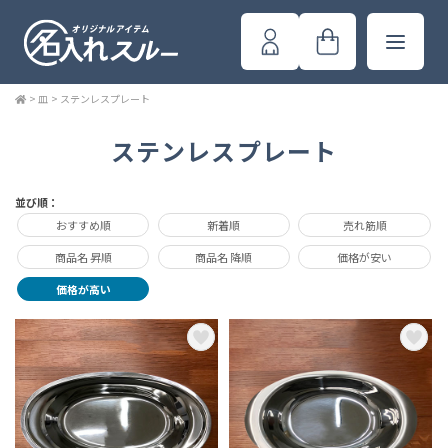
>
皿
>
ステンレスプレート
ステンレスプレート
並び順：
おすすめ順
新着順
売れ筋順
商品名 昇順
商品名 降順
価格が安い
価格が高い