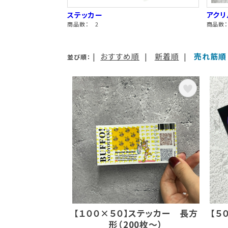
ステッカー
アク
商品数： 2
商品数：
|
おすすめ順
|
新着順
|
売れ筋順
並び順：
【１００×５０】ステッカー 長方
【５
形（200枚～）