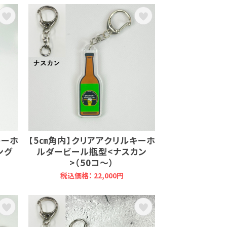
キーホ
【5㎝角内】クリアアクリルキーホ
ング
ルダービール瓶型<ナスカン
>（50コ～）
税込価格： 22,000円