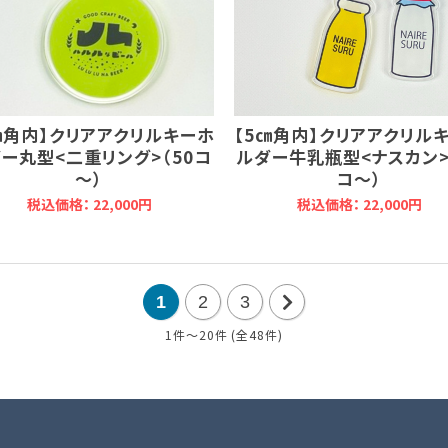
㎝角内】クリアアクリルキーホ
【5㎝角内】クリアアクリル
ー丸型<二重リング>（50コ
ルダー牛乳瓶型<ナスカン>
～）
コ～）
税込価格： 22,000円
税込価格： 22,000円
1
2
3
1件～20件 (全48件)
次
の
20
件