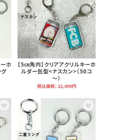
キーホ
【5㎝角内】クリアアクリルキーホ
ング
ルダー缶型<ナスカン>（50コ
～）
税込価格： 22,000円