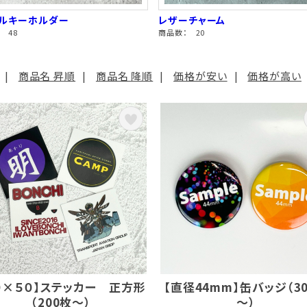
リルキーホルダー
レザーチャーム
 48
商品数： 20
|
商品名 昇順
|
商品名 降順
|
価格が安い
|
価格が高い
０×５０】ステッカー 正方形
【直径44mm】缶バッジ（3
（200枚～）
～）