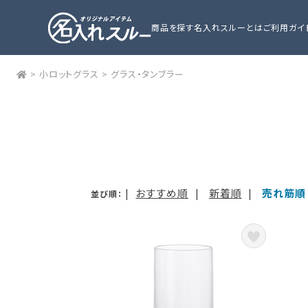
商品を探す
名入れスルーとは
ご利用ガイ
>
小ロットグラス
>
グラス・タンブラー
|
おすすめ順
|
新着順
|
売れ筋順
並び順：