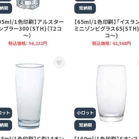
05ml/1色印刷】アルスター
【65ml/1色印刷】「イスラ
ンブラー300（STH)（72コ
ミニゾンビグラス65(STH)
～）
コ～)
税込価格： 56,232円
税込価格： 62,568円
35ml/1色印刷】Ｃ型14オン
【160ml/1色印刷】6オン