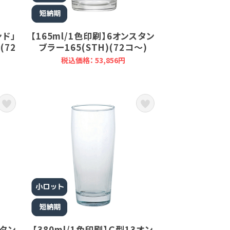
ンド」
【165ml/1色印刷】6オンスタン
(72
ブラー165(STH)(72コ～)
税込価格： 53,856円
スタン
【380ml/1色印刷】Ｃ型13オン