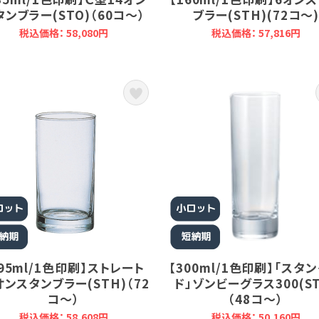
タンブラー(STO)（60コ～）
ブラー(STH)(72コ～
税込価格： 58,080円
税込価格： 57,816円
295ml/1色印刷】ストレート
【300ml/1色印刷】「スタ
オンスタンブラー(STH)（72
ド」ゾンビーグラス300(ST
コ～）
（48コ～）
税込価格： 58,608円
税込価格： 50,160円