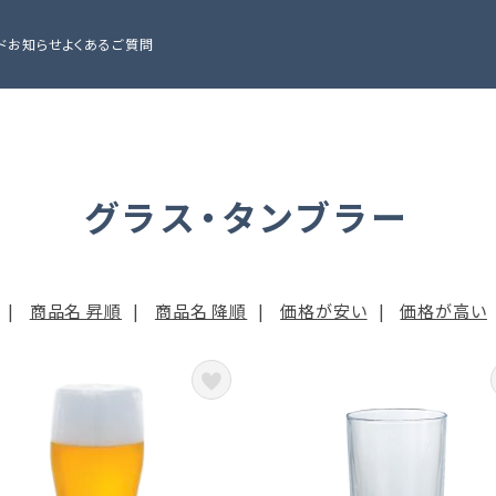
ド
お知らせ
よくあるご質問
グラス・タンブラー
|
商品名 昇順
|
商品名 降順
|
価格が安い
|
価格が高い