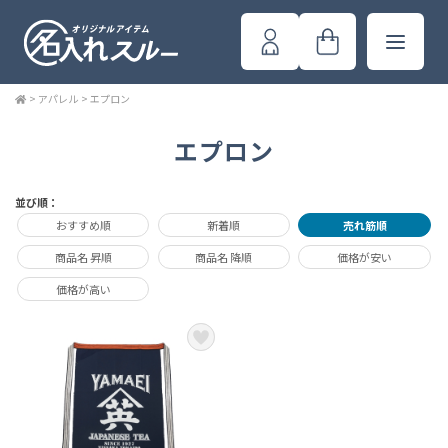
>
アパレル
>
エプロン
エプロン
並び順：
おすすめ順
新着順
売れ筋順
商品名 昇順
商品名 降順
価格が安い
価格が高い