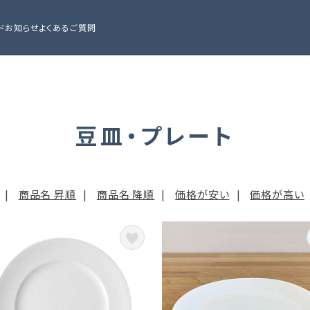
ド
お知らせ
よくあるご質問
豆皿・プレート
|
商品名 昇順
|
商品名 降順
|
価格が安い
|
価格が高い