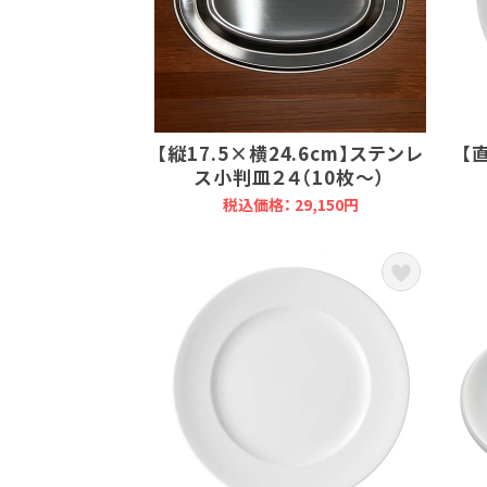
【縦17.5×横24.6cm】ステンレ
【
ス小判皿２４（10枚～）
税込価格： 29,150円