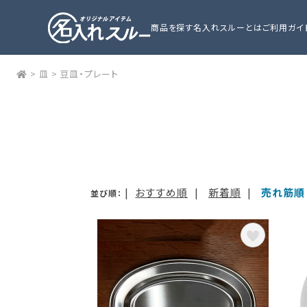
商品を探す
名入れスルーとは
ご利用ガイ
>
皿
>
豆皿・プレート
|
おすすめ順
|
新着順
|
売れ筋順
並び順：