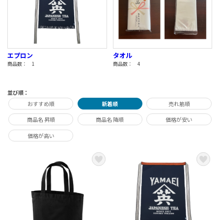
エプロン
タオル
商品数： 1
商品数： 4
並び順：
おすすめ順
新着順
売れ筋順
商品名 昇順
商品名 降順
価格が安い
価格が高い