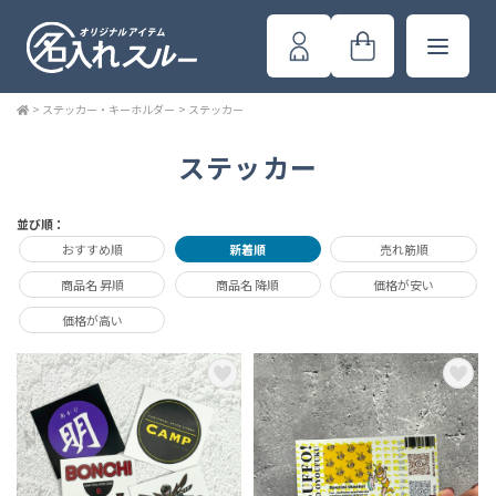
>
ステッカー・キーホルダー
>
ステッカー
ステッカー
並び順：
おすすめ順
新着順
売れ筋順
商品名 昇順
商品名 降順
価格が安い
価格が高い