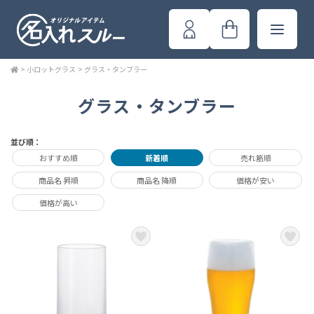
>
小ロットグラス
>
グラス・タンブラー
グラス・タンブラー
並び順：
おすすめ順
新着順
売れ筋順
商品名 昇順
商品名 降順
価格が安い
価格が高い