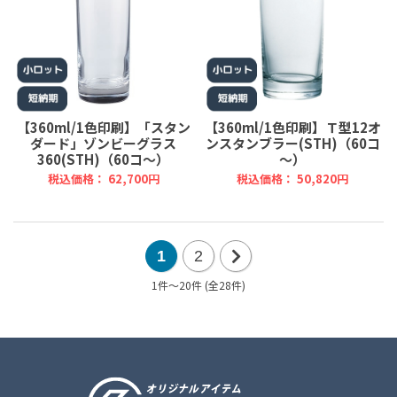
【360ml/1色印刷】「スタン
【360ml/1色印刷】Ｔ型12オ
ダード」ゾンビーグラス
ンスタンブラー(STH)（60コ
360(STH)（60コ～）
～）
税込価格： 62,700円
税込価格： 50,820円
1
2
1件～20件 (全28件)
次
の
20
件