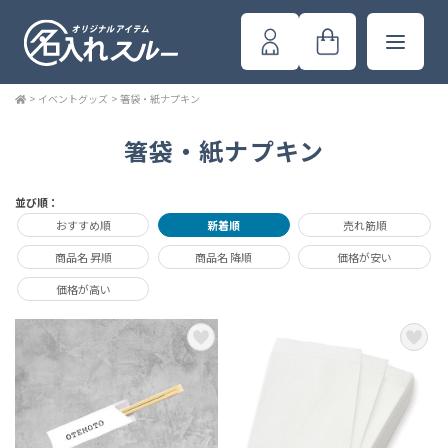
>
イベントグッズ
>
箸袋・紙ナプキン
箸袋・紙ナプキン
並び順：
おすすめ順
新着順
売れ筋順
商品名 昇順
商品名 降順
価格が安い
価格が高い