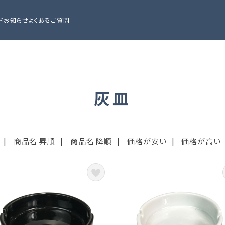
ド
お知らせ
よくあるご質問
灰皿
|
商品名 昇順
|
商品名 降順
|
価格が安い
|
価格が高い