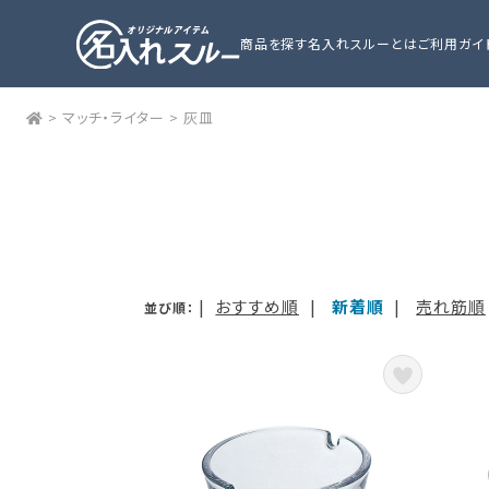
商品を探す
名入れスルーとは
ご利用ガイ
>
マッチ・ライター
>
灰皿
|
おすすめ順
|
新着順
|
売れ筋順
並び順：