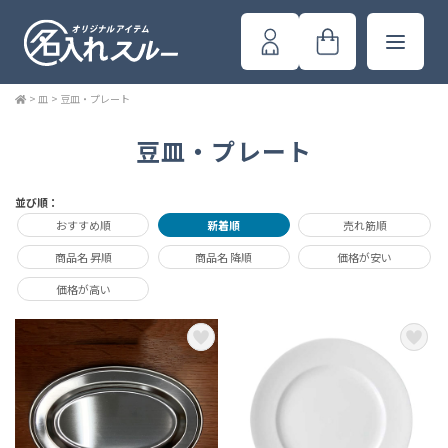
>
皿
>
豆皿・プレート
豆皿・プレート
並び順：
おすすめ順
新着順
売れ筋順
商品名 昇順
商品名 降順
価格が安い
価格が高い