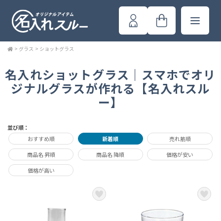
>
グラス
>
ショットグラス
名入れショットグラス｜スマホでオリ
ジナルグラスが作れる【名入れスル
ー】
並び順：
おすすめ順
新着順
売れ筋順
商品名 昇順
商品名 降順
価格が安い
価格が高い