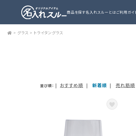
商品を探す
名入れスルーとは
ご利用ガイ
>
グラス
>
トライタングラス
|
おすすめ順
|
新着順
|
売れ筋順
並び順：