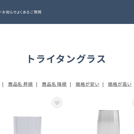
ド
お知らせ
よくあるご質問
トライタングラス
|
商品名 昇順
|
商品名 降順
|
価格が安い
|
価格が高い