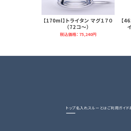
【170ml】トライタン マグ１７０
【4
（72コ～）
税込価格： 75,240円
トップ
名入れスルーとは
ご利用ガイド