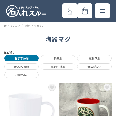
>
マグカップ・雑貨
>
陶器マグ
陶器マグ
並び順：
おすすめ順
新着順
売れ筋順
商品名 昇順
商品名 降順
価格が安い
価格が高い