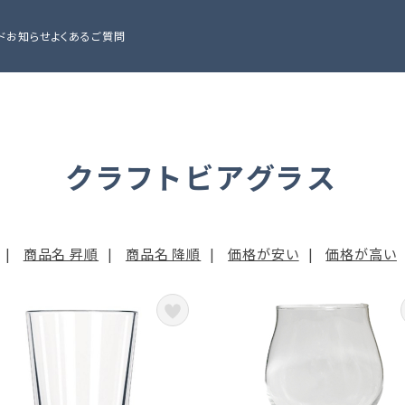
ド
お知らせ
よくあるご質問
クラフトビアグラス
|
商品名 昇順
|
商品名 降順
|
価格が安い
|
価格が高い