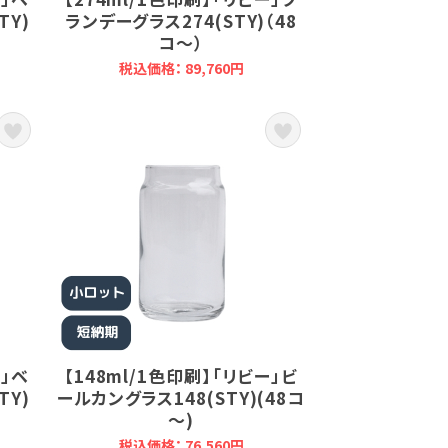
TY)
ランデーグラス274(STY)（48
コ～）
税込価格： 89,760円
ー」ベ
【148ml/1色印刷】「リビー」ビ
TY)
ールカングラス148(STY)(48コ
～)
税込価格： 76,560円