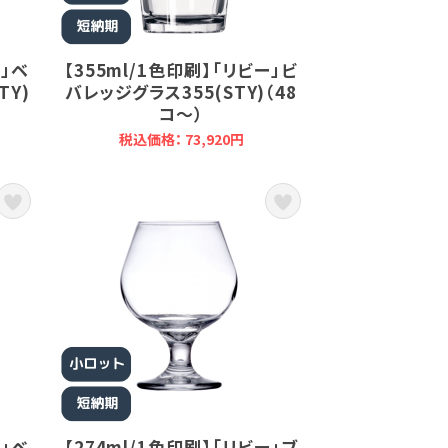
ー」ベ
【355ml/1色印刷】「リビー」ビ
TY)
バレッジグラス355(STY)（48
コ～）
税込価格： 73,920円
ー」ベ
【274ml/1色印刷】「リビー」ブ