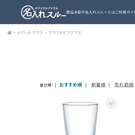
商品を探す
名入れスルーとは
ご利用ガイ
>
小ロットグラス
>
クラフトビアグラス
|
おすすめ順
|
新着順
|
売れ筋順
並び順：