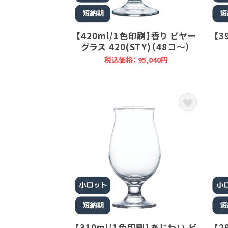
【420ml/1色印刷】香り ビヤー
【3
グラス 420(STY)（48コ～）
税込価格： 95,040円
【310ml/1色印刷】あじわい ビ
【2